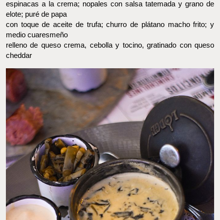
FOTO: FOOD AND PLEASURE©
Las calientes: una cremosa cacerola con
espinacas a la crema; nopales con salsa tatemada y grano de
elote; puré de papa
con toque de aceite de trufa; churro de plátano macho frito; y
medio cuaresmeño
relleno de queso crema, cebolla y tocino, gratinado con queso
cheddar