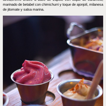
Por otro lado, las frías son: una fresca ensalada, preparada con
una combinación de col morada con blanca, zanahoria rallada,
jícama y grano de elote; espuma de jamaica,
hummus
con
paprika; sofrito de berenjena con pimiento rojo y cebolla a la
turca;
créme brulée
a base de zapote con toque de caramelo;
marinado de betabel con chimichurri y toque de ajonjolí, milanesa
de jitomate y salsa marina.