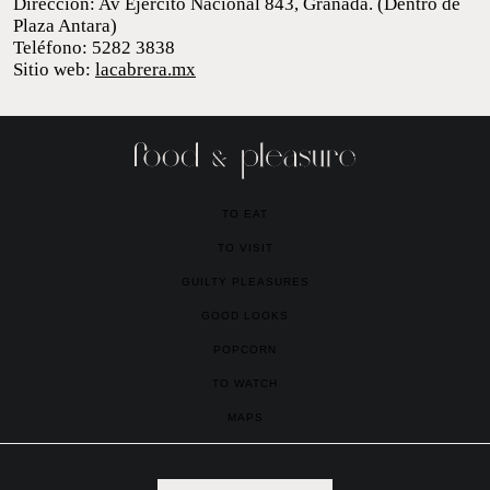
par de panqueques –lo que en México llamamos crepas– rellenas
de dulce de leche, seguidos de un lechoso tiramisú y un
carameloso flan casero, acompañados de tres bolas de helado:
chocolate, vainilla y, el favorito, de dulce de leche.
Dirección: Av Ejército Nacional 843, Granada.
(Dentro de Plaza Antara)
Teléfono: 5282 3838
Sitio web:
lacabrera.mx
TO EAT
TO VISIT
GUILTY PLEASURES
GOOD LOOKS
POPCORN