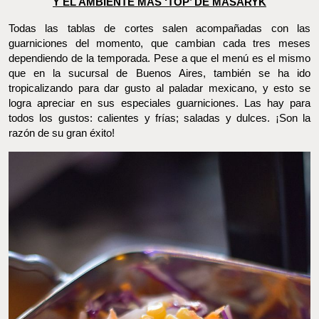
FOTO: FOOD AND PLEASURE©
TE PUEDE INTERESAR: LA VICENTA: PARRILLA, ‘DRINKS’ Y
EL AMBIENTE MÁS ‘TOP’ DE MASARYK
Todas las tablas de cortes salen acompañadas con las
guarniciones del momento, que cambian cada tres meses
dependiendo de la temporada. Pese a que el menú es el mismo
que en la sucursal de Buenos Aires, también se ha ido
tropicalizando para dar gusto al paladar mexicano, y esto se
logra apreciar en sus especiales guarniciones. Las hay para todos
los gustos: calientes y frías; saladas y dulces. ¡Son la razón de su
gran éxito!