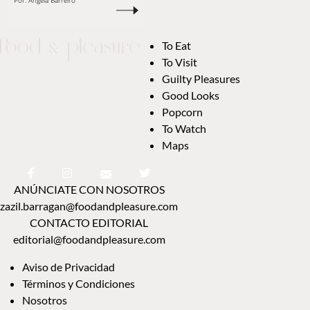
Por:
Ángela Barreiro
To Eat
To Visit
Guilty Pleasures
Good Looks
Popcorn
To Watch
Maps
ANÚNCIATE CON NOSOTROS
zazil.barragan@foodandpleasure.com
CONTACTO EDITORIAL
editorial@foodandpleasure.com
Aviso de Privacidad
Términos y Condiciones
Nosotros