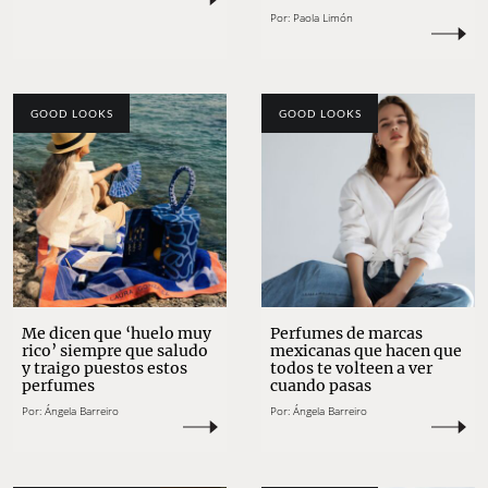
Por:
Paola Limón
GOOD LOOKS
GOOD LOOKS
Me dicen que ‘huelo muy
Perfumes de marcas
rico’ siempre que saludo
mexicanas que hacen que
y traigo puestos estos
todos te volteen a ver
perfumes
cuando pasas
Por:
Ángela Barreiro
Por:
Ángela Barreiro