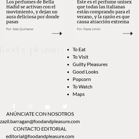
Los perfumes de Bella
Este es el perfume unisex
Hadid se activan con el
que todas las italianas
movimiento, y dejan un
están comprando para el
aura deliciosa por donde
verano, y la razón es que
pasas
causa atracción extrema
Por:
Aída Quintanar
Por:
Paola Limón
To Eat
To Visit
Guilty Pleasures
Good Looks
Popcorn
To Watch
Maps
ANÚNCIATE CON NOSOTROS
zazil.barragan@foodandpleasure.com
CONTACTO EDITORIAL
editorial@foodandpleasure.com