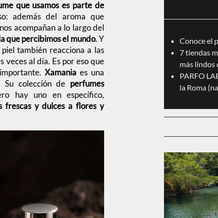
fume que usamos es parte de
eso: además del aroma que
 nos acompañan a lo largo del
 la que percibimos el mundo
. Y
Conoce el 
a piel también reacciona a las
7 tiendas m
 veces al día. Es por eso que
más lindos 
 importante.
Xamania
es una
PARFO LAB:
. Su colección de
perfumes
la Roma (na
ro hay uno en específico,
s frescas y dulces a flores y