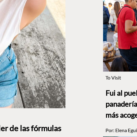
To Visit
Fui al pu
panadería
más acog
der de las fórmulas
Por:
Elena Egui