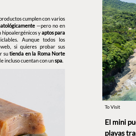
 productos cumplen con varios
atológicamente
—pero no en
n hipoalergénicos y
aptos para
clables. Aunque todos los
 web, si quieres probar sus
ar su
tienda en la Roma Norte
e incluso cuentan con un
spa
.
To Visit
El mini p
playas tr