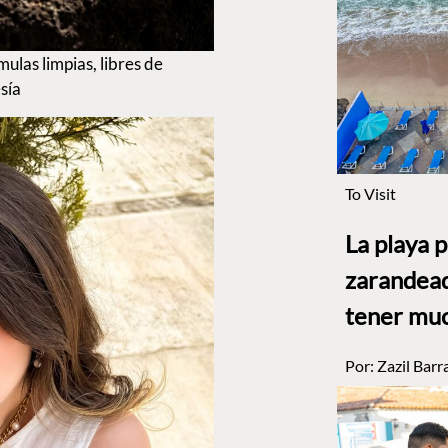
las limpias, libres de
sía
To Visit
La playa 
zarandead
tener muc
Por:
Zazil Barr