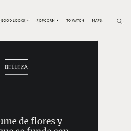
GOOD LOOKS
POPCORN
TO WATCH
MAPS
BELLEZA
ume de flores y