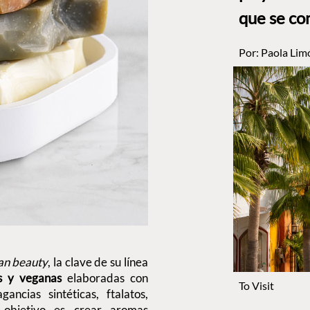
que se co
Por:
Paola Lim
an beauty
, la clave de su línea
as y veganas
elaboradas con
To Visit
ancias sintéticas, ftalatos,
 objetivo es crear aromas