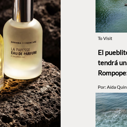
To Visit
El puebli
tendrá un
Rompope: 
Por:
Aída Quin