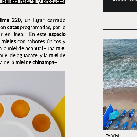
belleza natural y productos
lima 220,
un lugar cerrado
con
catas
programadas, por lo
var en línea. En este
espacio
e
mieles
con sabores únicos y
n la miel de acahual –una
miel
miel de aguacate, y la
miel
de
a de la
miel de chinampa
–.
To Visit