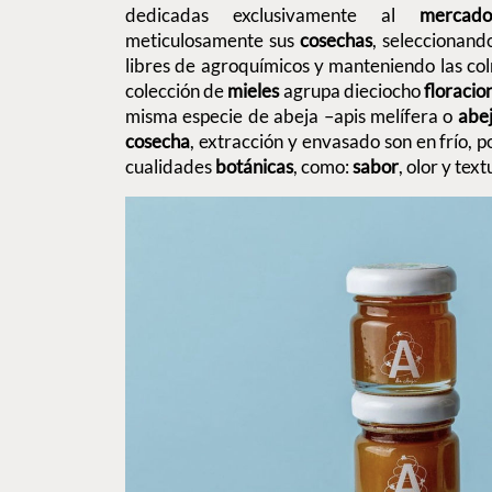
dedicadas exclusivamente al
mercado
meticulosamente sus
cosechas
, seleccionand
libres de agroquímicos y manteniendo las co
colección de
mieles
agrupa dieciocho
floracio
misma especie de abeja –apis melífera o
abe
cosecha
, extracción y envasado son en frío, p
cualidades
botánicas
, como:
sabor
, olor y tex