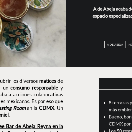
A de Abeja acaba de
espacio especializad
A DE ABEJA
HO
ubrir los diversos
matices
de
r un
consumo
responsable
y
abaja acciones colaborativas
les mexicanas. Es por eso que
8 terrazas 
asting Room
en la
CDMX
. Un
más emblem
 miel.
Bueno, boni
CDMX por 
ee Bar de Abeja Reyna en la
Los 50 res