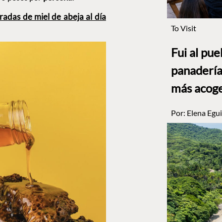
adas de miel de abeja al día
To Visit
Fui al pu
panadería
más acog
Por:
Elena Egui