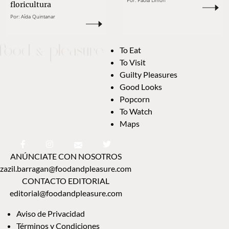
Por:
Paola Limón
floricultura
Por:
Aída Quintanar
To Eat
To Visit
Guilty Pleasures
Good Looks
Popcorn
To Watch
Maps
ANÚNCIATE CON NOSOTROS
zazil.barragan@foodandpleasure.com
CONTACTO EDITORIAL
editorial@foodandpleasure.com
Aviso de Privacidad
Términos y Condiciones