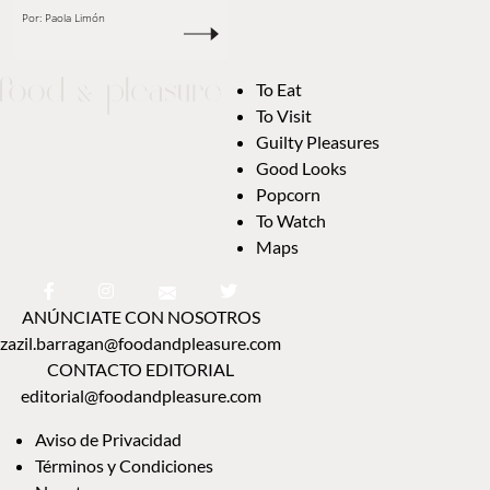
Por:
Paola Limón
To Eat
To Visit
Guilty Pleasures
Good Looks
Popcorn
To Watch
Maps
ANÚNCIATE CON NOSOTROS
zazil.barragan@foodandpleasure.com
CONTACTO EDITORIAL
editorial@foodandpleasure.com
Aviso de Privacidad
Términos y Condiciones