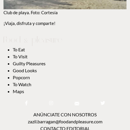
Club de playa. Foto: Cortesía
¡Viaja, disfruta y comparte!
To Eat
To Visit
Guilty Pleasures
Good Looks
Popcorn
To Watch
Maps
ANÚNCIATE CON NOSOTROS
zazil.barragan@foodandpleasure.com
CONTACTO EDITORIAL