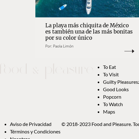
La playa más chiquita de México
es también una de las más bonitas
por su color único
Por:
Paola Limón
To Eat
To Visit
Guilty Pleasures
Good Looks
Popcorn
To Watch
Maps
Aviso de Privacidad
© 2018-2023 Food and Pleasure. Tod
Términos y Condiciones
Nosotros