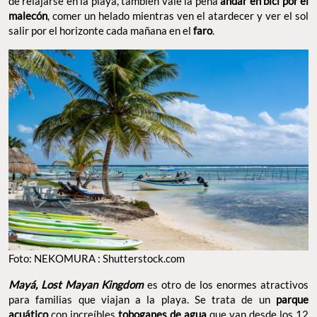
de relajarse en la playa, también vale la pena
andar en bici por el
malecón
, comer un helado mientras ven el atardecer
y ver el sol
salir por el horizonte cada mañana en el
faro
.
Foto: NEKOMURA : Shutterstock.com
Mayá, Lost Mayan Kingdom
es otro de los enormes atractivos
para familias que viajan a la playa. Se trata de un
parque
acuático
con increíbles
toboganes de agua
que van desde los 12