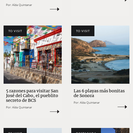
Por:
Aída Quintanar
TO VISIT
TO VISIT
5 razones para visitar San
Las 6 playas más bonitas
José del Cabo, el pueblito
de Sonora
secreto de BCS
Por:
Aída Quintanar
Por:
Aída Quintanar