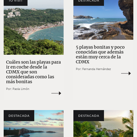
TO VISIT
DESTACADA
5 playas bonitas y poco
conocidas que además
están muy cerca de la
CDMX
Cuáles son las playas para
ir en coche desde la
Por:
Fernanda Hernández
CDMX que son
consideradas como las
más bonitas
Por:
Paola Limón
DESTACADA
DESTACADA