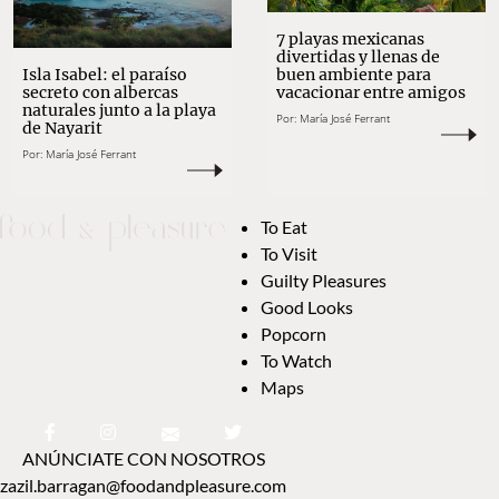
7 playas mexicanas
divertidas y llenas de
Isla Isabel: el paraíso
buen ambiente para
secreto con albercas
vacacionar entre amigos
naturales junto a la playa
Por:
María José Ferrant
de Nayarit
Por:
María José Ferrant
To Eat
To Visit
Guilty Pleasures
Good Looks
Popcorn
To Watch
Maps
ANÚNCIATE CON NOSOTROS
zazil.barragan@foodandpleasure.com