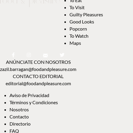
To Eat
To Visit
Guilty Pleasures
Good Looks
Popcorn
To Watch
Maps
ANÚNCIATE CON NOSOTROS
zazil.barragan@foodandpleasure.com
CONTACTO EDITORIAL
editorial@foodandpleasure.com
Aviso de Privacidad
Términos y Condiciones
Nosotros
Contacto
Directorio
FAQ