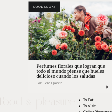
GOOD LOOKS
Perfumes florales que logran que
todo el mundo piense que hueles
delicioso cuando los saludas
Por:
Elena Eguiarte
To Eat
To Visit
Guilty Pleasures