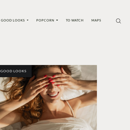
GOOD LOOKS
POPCORN
TO WATCH
MAPS
GOOD LOOKS