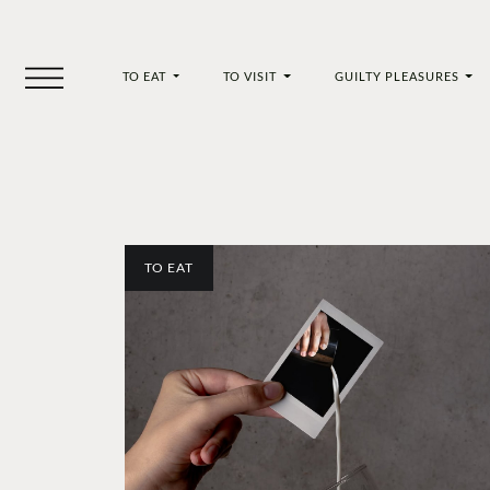
TO EAT
TO VISIT
GUILTY PLEASURES
TO EAT