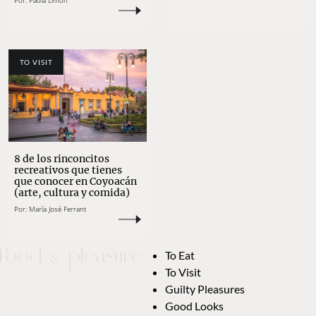
Por:
Paola Limón
TO VISIT
8 de los rinconcitos
recreativos que tienes
que conocer en Coyoacán
(arte, cultura y comida)
Por:
María José Ferrant
To Eat
To Visit
Guilty Pleasures
Good Looks