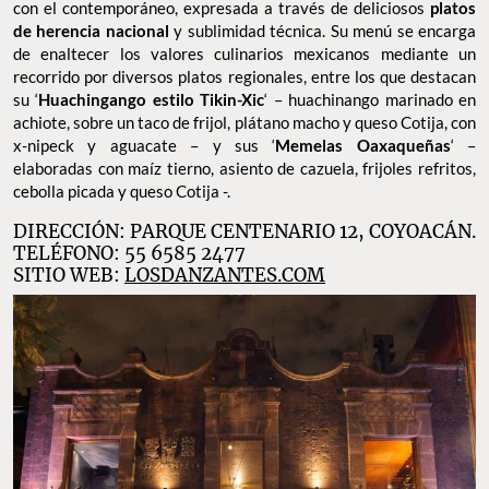
con el contemporáneo, expresada a través de deliciosos
platos
de herencia nacional
y sublimidad técnica. Su menú se encarga
de enaltecer los valores culinarios mexicanos mediante un
recorrido por diversos platos regionales, entre los que destacan
su ‘
Huachingango estilo Tikin-Xic
‘ – huachinango marinado en
achiote, sobre un taco de frijol, plátano macho y queso Cotija, con
x-nipeck y aguacate – y sus ‘
Memelas Oaxaqueñas
‘ –
elaboradas con maíz tierno, asiento de cazuela, frijoles refritos,
cebolla picada y queso Cotija -.
DIRECCIÓN: PARQUE CENTENARIO 12, COYOACÁN.
TELÉFONO: 55 6585 2477
SITIO WEB:
LOSDANZANTES.COM