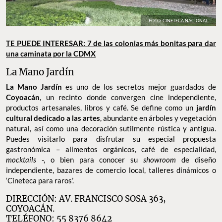
FOTO: CINETECA NACIONAL
TE PUEDE INTERESAR: 7 de las colonias más bonitas para dar
una caminata por la CDMX
La Mano Jardín
La Mano Jardín
es uno de los secretos mejor guardados de
Coyoacán
, un recinto donde convergen cine independiente,
productos artesanales, libros y café. Se define como un
jardín
cultural dedicado a las artes
, abundante en árboles y vegetación
natural, así como una decoración sutilmente rústica y antigua.
Puedes visitarlo para disfrutar su especial propuesta
gastronómica – alimentos orgánicos, café de especialidad,
mocktails
-, o bien para conocer su
showroom
de diseño
independiente, bazares de comercio local, talleres dinámicos o
‘Cineteca para raros’.
DIRECCIÓN: AV. FRANCISCO SOSA 363,
COYOACÁN.
TELÉFONO: 55 8376 8642