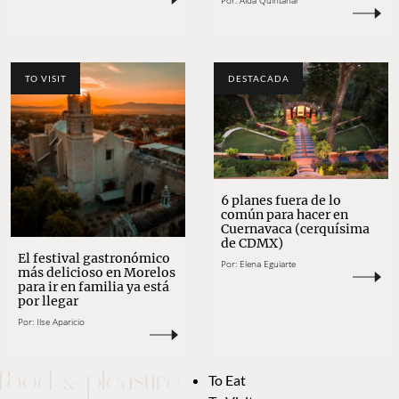
Por:
Aída Quintanar
TO VISIT
DESTACADA
6 planes fuera de lo
común para hacer en
Cuernavaca (cerquísima
de CDMX)
El festival gastronómico
Por:
Elena Eguiarte
más delicioso en Morelos
para ir en familia ya está
por llegar
Por:
Ilse Aparicio
To Eat