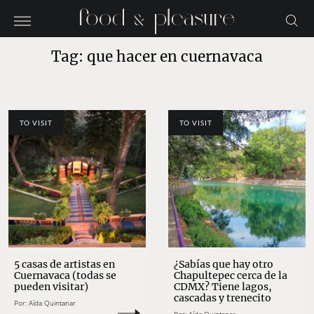
Tag: que hacer en cuernavaca
TO VISIT
TO VISIT
5 casas de artistas en
¿Sabías que hay otro
Cuernavaca (todas se
Chapultepec cerca de la
pueden visitar)
CDMX? Tiene lagos,
cascadas y trenecito
Por:
Aída Quintanar