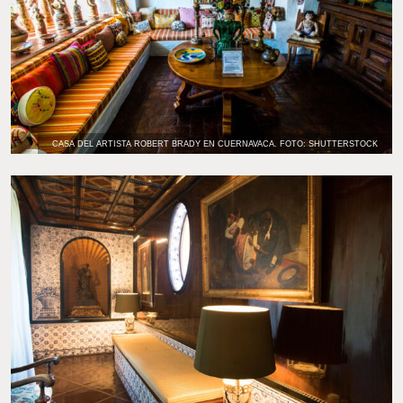
CASA DEL ARTISTA ROBERT BRADY EN CUERNAVACA. FOTO: SHUTTERSTOCK
CASA DE MARÍA FÉLIX EN CUERNAVACA. FOTO: LACASADELASTORTUGAS.COM