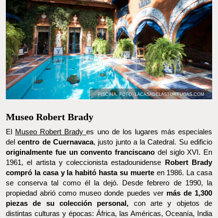
PISCINA. FOTO: LACASADELASTORTUGAS.COM
Museo Robert Brady
El
Museo Robert Brady
es uno de los lugares más especiales del
centro de Cuernavaca
, justo junto a la Catedral. Su edificio
originalmente fue un convento franciscano
del siglo XVI. En
1961, el artista y coleccionista estadounidense
Robert Brady
compró la casa y la habitó hasta su muerte
en 1986. La casa se
conserva tal como él la dejó. Desde febrero de 1990,
la
propiedad abrió como museo donde puedes ver
más de 1,300
piezas de su colección personal,
con arte y objetos de distintas
culturas y épocas: África, las Américas, Oceanía, India y el Lejano
Oriente. También
hay obras de grandes artistas mexicanos
como Rufino Tamayo, Frida Kahlo, Miguel Covarrubias, Francisco