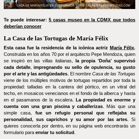
Te puede interesar:
5 casas museo en la CDMX que todos
deberían conocer
La Casa de las Tortugas de María Félix
Esta casa fue la residencia de la icónica actriz
María Félix
.
Construida en los años 70 por el arquitecto Pepe Mendoza, quien
se inspiró en las villas italianas,
la propia ‘Doña’ supervisó cada
detalle
,
impregnando su sello de opulencia, su gusto por el arte
y las antigüedades.
El nombre
Casa de las Tortugas
viene de los
múltiples motivos de tortugas repartidos por toda la propiedad:
talladas en la cantera del pórtico, en un vitral del techo, en
mosaicos venecianos en el fondo de la alberca y hasta en el
pasamanos de la escalera.
La propiedad es enorme y cuenta con
una gran piscina y caballerizas
. Más que una simple casa,
fue un
refugio personal que reflejaba su personalidad, sus caprichos y
su amor por las artes
. Si quieres conocerla por dentro, en su
página web encontrarás un formulario para
enviar tu solicitud
.
Dirección: Av. Palmira 115, Palmira, Cuernavaca, Morelos.
Página:
acasadelastortugas.com