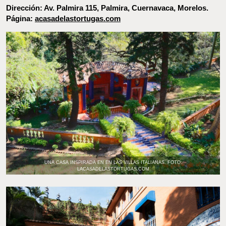
UNA CASA INSPIRADA EN EN LAS VILLAS ITALIANAS. FOTO: LACASADELASTORTUGAS.COM