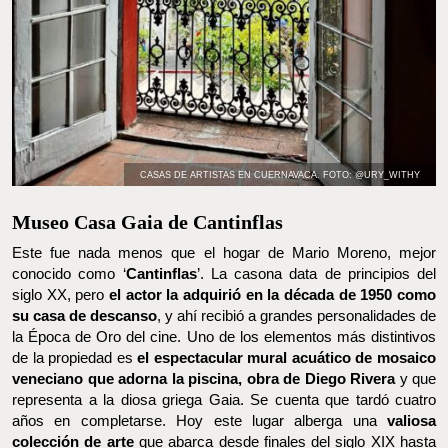
CASAS DE ARTISTAS EN CUERNAVACA. FOTO: @URY_WITHY
Museo Casa Gaia de Cantinflas
Este fue nada menos que el hogar de Mario Moreno, mejor
conocido como ‘
Cantinflas
’. La casona data de principios del siglo
XX, pero
el actor la adquirió en la década de 1950 como su
casa de descanso
, y ahí recibió a grandes personalidades de la
Época de Oro del cine. Uno de los elementos más distintivos de la
propiedad es
el espectacular mural acuático de mosaico
veneciano que adorna la piscina, obra de Diego Rivera
y que
representa a la diosa griega Gaia. Se cuenta que tardó cuatro
años en completarse. Hoy este lugar alberga una
valiosa
colección de arte
que abarca desde finales del siglo XIX hasta el
XX, así como la recámara de Cantinflas. Recorrer el lugar es
como viajar a la década de 1950 y ver la casa tal como él la
habitó.
Abre de martes a domingo y la entrada es gratis.