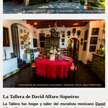
MUSEO ROBERT BRADY EN CUERNAVACA. FOTO: SHUTERSTOCK
CON PIEZAS DE DISTINTAS CULTURAS Y ÉPOCAS. FOTO: SHUTTERSTOCK
La Tallera de David Alfaro Siqueiros
La Tallera fue hogar y taller del muralista mexicano
David
Alfaro Siqueiros
durante los últimos diez años de su vida. En
1965,
el artista lo concibió como un taller-escuela para el