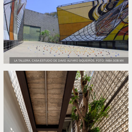
LA TALLERA, CASA-ESTUDIO DE DAVID ALFARO SIQUEIROS. FOTO: INBA.GOB.MX