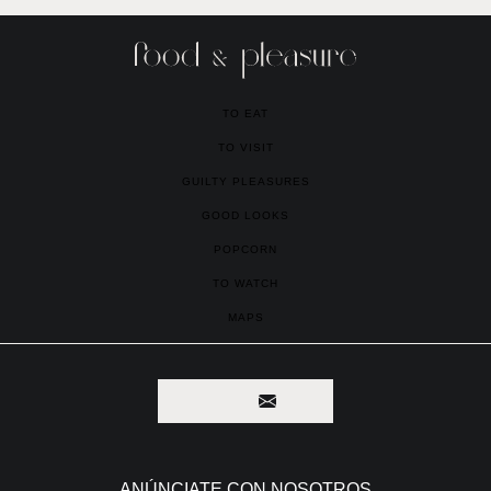
TO EAT
TO VISIT
GUILTY PLEASURES
GOOD LOOKS
POPCORN
TO WATCH
MAPS
ANÚNCIATE CON NOSOTROS
zazil.barragan@foodandpleasure.com
CONTACTO EDITORIAL