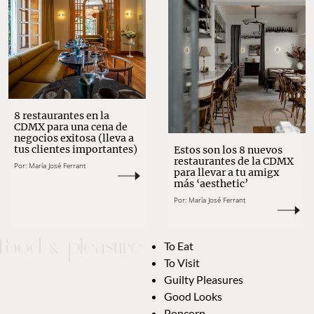
8 restaurantes en la
CDMX para una cena de
negocios exitosa (lleva a
tus clientes importantes)
Estos son los 8 nuevos
restaurantes de la CDMX
Por:
María José Ferrant
para llevar a tu amigx
más ‘aesthetic’
Por:
María José Ferrant
To Eat
To Visit
Guilty Pleasures
Good Looks
Popcorn