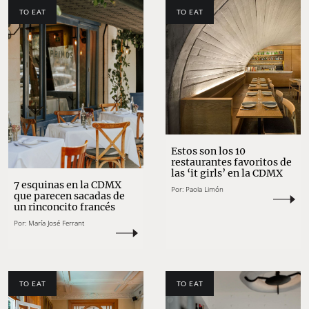
TO EAT
TO EAT
Estos son los 10
restaurantes favoritos de
las ‘it girls’ en la CDMX
7 esquinas en la CDMX
Por:
Paola Limón
que parecen sacadas de
un rinconcito francés
Por:
María José Ferrant
TO EAT
TO EAT