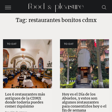
Tag: restaurantes bonitos cdmx
TO EAT
TO EAT
Los 6 restaurantes más
Hoy es el Día de los
antiguos de la CDMX
Abuelos, y estos son
donde todavía puedes
algunos restaurantes
comer riquísimo
para consentirlos hoy o el
fin de semana