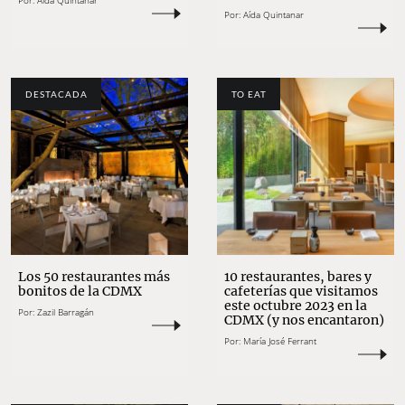
Por:
Aída Quintanar
Por:
Aída Quintanar
DESTACADA
TO EAT
Los 50 restaurantes más
10 restaurantes, bares y
bonitos de la CDMX
cafeterías que visitamos
este octubre 2023 en la
Por:
Zazil Barragán
CDMX (y nos encantaron)
Por:
María José Ferrant