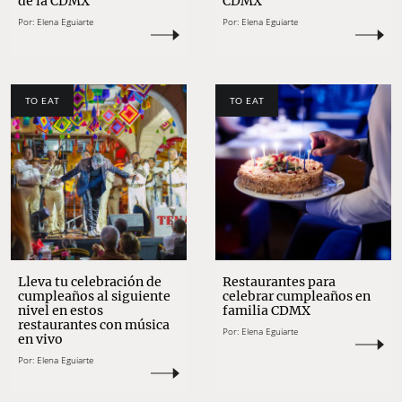
de la CDMX
CDMX
Por:
Elena Eguiarte
Por:
Elena Eguiarte
TO EAT
TO EAT
Lleva tu celebración de
Restaurantes para
cumpleaños al siguiente
celebrar cumpleaños en
nivel en estos
familia CDMX
restaurantes con música
Por:
Elena Eguiarte
en vivo
Por:
Elena Eguiarte