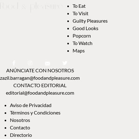
To Eat
To Visit
Guilty Pleasures
Good Looks
Popcorn
To Watch
Maps
ANÚNCIATE CON NOSOTROS
zazil.barragan@foodandpleasure.com
CONTACTO EDITORIAL
editorial@foodandpleasure.com
Aviso de Privacidad
Términos y Condiciones
Nosotros
Contacto
Directorio