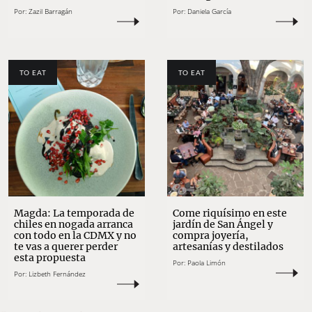
Por:
Zazil Barragán
Por:
Daniela García
TO EAT
TO EAT
Magda: La temporada de
Come riquísimo en este
chiles en nogada arranca
jardín de San Ángel y
con todo en la CDMX y no
compra joyería,
te vas a querer perder
artesanías y destilados
esta propuesta
Por:
Paola Limón
Por:
Lizbeth Fernández