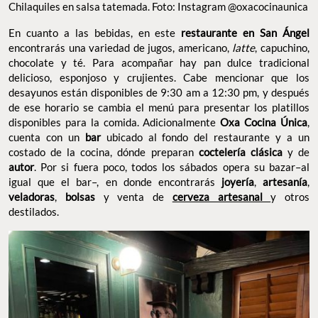
Chilaquiles en salsa tatemada. Foto: Instagram @oxacocinaunica
En cuanto a las bebidas, en este
restaurante en San Ángel
encontrarás una variedad de jugos, americano,
latte
, capuchino,
chocolate y té. Para acompañar hay pan dulce tradicional
delicioso, esponjoso y crujientes. Cabe mencionar que los
desayunos están disponibles de 9:30 am a 12:30 pm, y después
de ese horario se cambia el menú para presentar los platillos
disponibles para la comida. Adicionalmente
Oxa Cocina Única
,
cuenta con un
bar
ubicado al fondo del restaurante y a un
costado de la cocina, dónde preparan
coctelería clásica
y de
autor
. Por si fuera poco, todos los sábados opera su bazar–al
igual que el bar–, en donde encontrarás
joyería
,
artesanía
,
veladoras
,
bolsas
y venta de
cerveza artesanal
y otros
destilados.