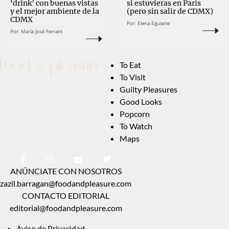
‘drink’ con buenas vistas
si estuvieras en París
y el mejor ambiente de la
(pero sin salir de CDMX)
CDMX
Por:
Elena Eguiarte
Por:
María José Ferrant
To Eat
To Visit
Guilty Pleasures
Good Looks
Popcorn
To Watch
Maps
ANÚNCIATE CON NOSOTROS
zazil.barragan@foodandpleasure.com
CONTACTO EDITORIAL
editorial@foodandpleasure.com
Aviso de Privacidad