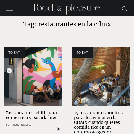
Tag: restaurantes en la cdmx
TO EAT
TO EAT
Restaurantes ‘chill’ para
15 restaurantes bonitos
comer rico y pasarla bien
para desayunar en la
CDMX cuando quieres
Por:
Elena Eguiarte
comida rica en un
entorno acogedor