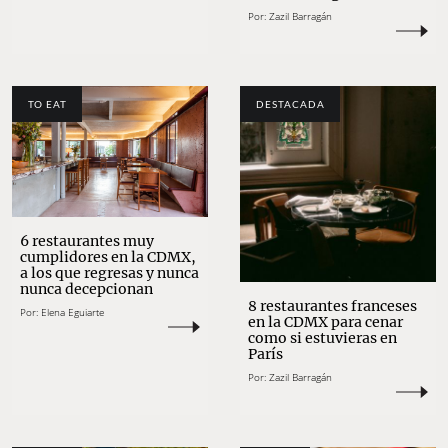
Por:
Zazil Barragán
TO EAT
DESTACADA
6 restaurantes muy
cumplidores en la CDMX,
a los que regresas y nunca
nunca decepcionan
8 restaurantes franceses
Por:
Elena Eguiarte
en la CDMX para cenar
como si estuvieras en
París
Por:
Zazil Barragán