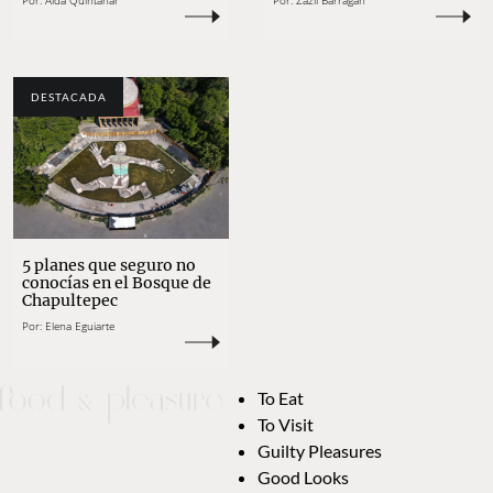
Por:
Aída Quintanar
Por:
Zazil Barragán
DESTACADA
5 planes que seguro no
conocías en el Bosque de
Chapultepec
Por:
Elena Eguiarte
To Eat
To Visit
Guilty Pleasures
Good Looks