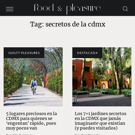
Tag: secretos de la cdmx
GUILTY PLEASURES
DESTACADA
5 lugares preciosos en la
Los 7+1 jardines secretos
CDMX para quienes se
en la CDMX que jamás
‘engentan’ rápido, pues
imaginaste que existían
muy pocos van
(y puedes visitarlos)