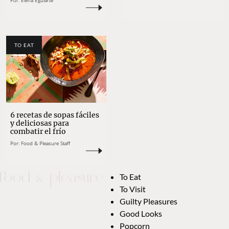
Por:
Elena Eguiarte
TO EAT
6 recetas de sopas fáciles
y deliciosas para
combatir el frío
Por:
Food & Pleasure Staff
To Eat
To Visit
Guilty Pleasures
Good Looks
Popcorn