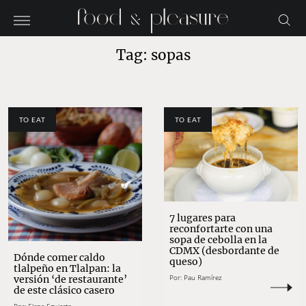
Tag: sopas
TO EAT
TO EAT
7 lugares para
reconfortarte con una
sopa de cebolla en la
CDMX (desbordante de
Dónde comer caldo
queso)
tlalpeño en Tlalpan: la
Por:
Pau Ramírez
versión ‘de restaurante’
de este clásico casero