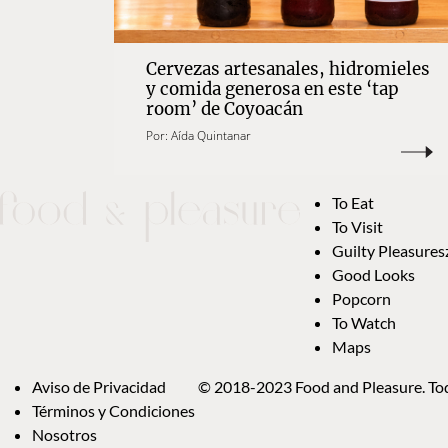
Cervezas artesanales, hidromieles
y comida generosa en este ‘tap
room’ de Coyoacán
Por:
Aída Quintanar
To Eat
To Visit
Guilty Pleasures
Good Looks
Popcorn
To Watch
Maps
Aviso de Privacidad
© 2018-2023 Food and Pleasure. Tod
Términos y Condiciones
Nosotros