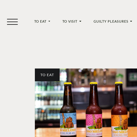
TO EAT
TO VISIT
GUILTY PLEASURES
TO EAT