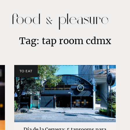
Tag: tap room cdmx
TO EAT
Día de la Cerveza: 5 taprooms para