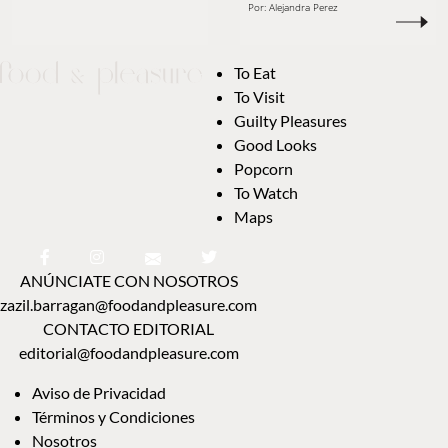
Por:
Alejandra Perez
To Eat
To Visit
Guilty Pleasures
Good Looks
Popcorn
To Watch
Maps
ANÚNCIATE CON NOSOTROS
zazil.barragan@foodandpleasure.com
CONTACTO EDITORIAL
editorial@foodandpleasure.com
Aviso de Privacidad
Términos y Condiciones
Nosotros