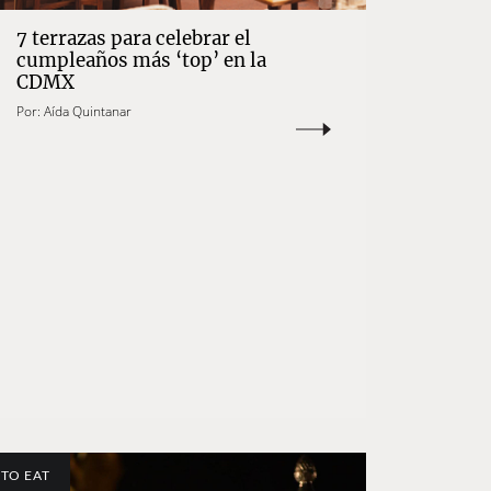
7 terrazas para celebrar el
cumpleaños más ‘top’ en la
CDMX
Por:
Aída Quintanar
TO EAT