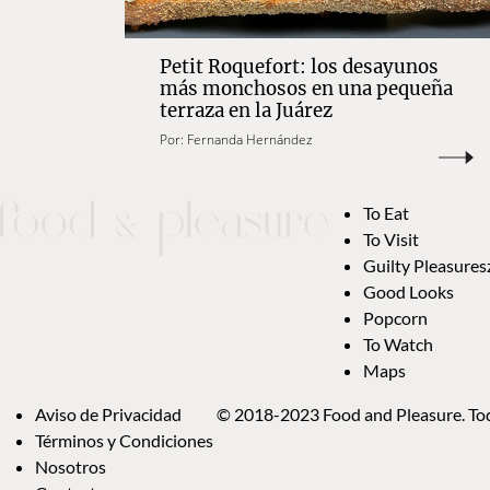
Petit Roquefort: los desayunos
más monchosos en una pequeña
terraza en la Juárez
Por:
Fernanda Hernández
To Eat
To Visit
Guilty Pleasures
Good Looks
Popcorn
To Watch
Maps
Aviso de Privacidad
© 2018-2023 Food and Pleasure. Tod
Términos y Condiciones
Nosotros