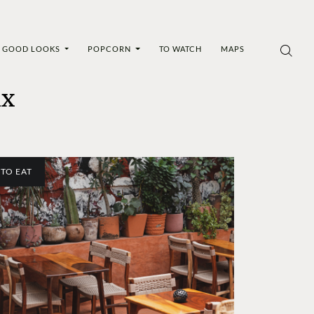
GOOD LOOKS
POPCORN
TO WATCH
MAPS
mx
TO EAT