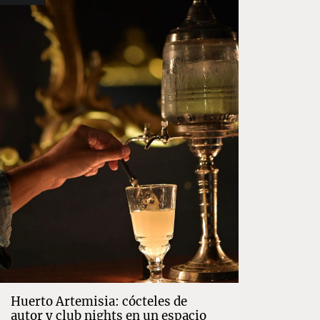
Huerto Artemisia: cócteles de
autor y club nights en un espacio