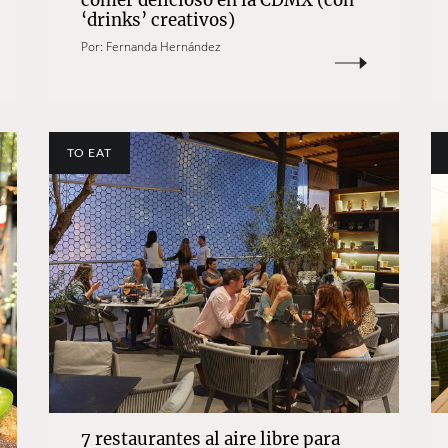
comer delicioso en la CDMX (con
‘drinks’ creativos)
Por:
Fernanda Hernández
TO EAT
7 restaurantes al aire libre para