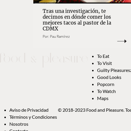
Tras una investigación, te
decimos en dónde comer los
mejores tacos al pastor de la
CDMX
Por:
Pau Ramírez
To Eat
To Visit
Guilty Pleasures
Good Looks
Popcorn
To Watch
Maps
Aviso de Privacidad
© 2018-2023 Food and Pleasure. Tod
Términos y Condiciones
Nosotros
Contacto