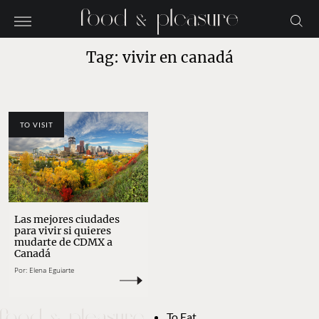
Tag: vivir en canadá
TO VISIT
Las mejores ciudades
para vivir si quieres
mudarte de CDMX a
Canadá
Por:
Elena Eguiarte
To Eat