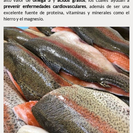
alto valor de
omega 3
y
ácidos grasos
, los cuales ayudan a
prevenir enfermedades cardiovasculares
, además de ser una
excelente fuente de proteína, vitaminas y minerales como el
hierro y el magnesio.