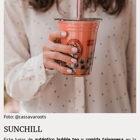
Foto: @cassavaroots
SUNCHILL
Este lugar de
auténtico bubble tea y comida taiwanesa
en la