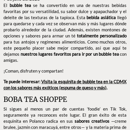
El
bubble tea
se ha convertido en una de nuestras bebidas
favoritas por su versatilidad, su sabor dulce y apapachador y el
deleite de las texturas de la tapioca. Esta
bebida asiática
llegó
para quedarse y cada vez se observan más y más lugares dónde
probarlo alrededor de la ciudad. Además, existen montones de
opciones y sabores para armar un té
totalmente personalizado
para tus antojos y regímenes alimenticios. Como muchos otros,
este pequeño placer sabe mejor compartido, así que aquí te
dejamos
nuestros lugares favoritos para ir por un bubble tea
con
amigas.
¡Coman, disfruten y compartan!
Te puede interesar:
Visita la esquinita de bubble tea en la CDMX
con los sabores más exóticos (espuma de queso y más)
.
BOBA TEA SHOPPE
Si sigues al menos un par de cuentas ‘foodie’ en Tik Tok,
seguramente ya reconoces este lugar. El gran éxito de esta
esquinita en Polanco radica en sus
sabores creativos
—creme
brulee, jazmín con maracuyá, entre otros— y la materia prima de