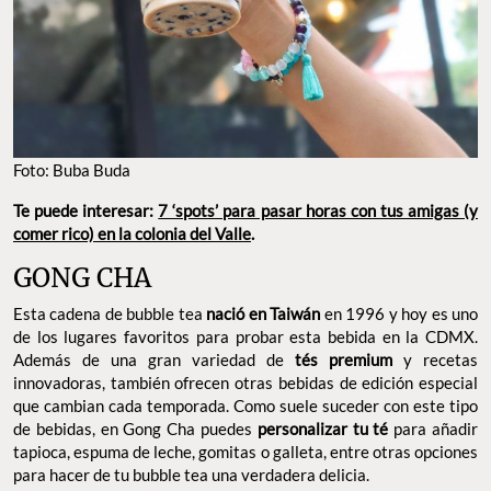
Foto: Buba Buda
Te puede interesar:
7 ‘spots’ para pasar horas con tus amigas (y
comer rico) en la colonia del Valle
.
GONG CHA
Esta cadena de bubble tea
nació en Taiwán
en 1996 y hoy es uno
de los lugares favoritos para probar esta bebida en la CDMX.
Además de una gran variedad de
tés premium
y recetas
innovadoras, también ofrecen otras bebidas de edición especial
que cambian cada temporada. Como suele suceder con este tipo
de bebidas, en Gong Cha puedes
personalizar tu té
para añadir
tapioca, espuma de leche, gomitas o galleta, entre otras opciones
para hacer de tu bubble tea una verdadera delicia.