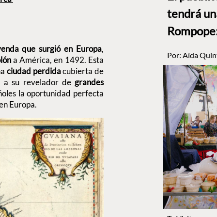
tendrá un
Rompope: 
enda que surgió en Europa
,
Por:
Aída Quin
olón
a América, en 1492. Esta
na
ciudad perdida
cubierta de
ía a su revelador de
grandes
ñoles la oportunidad perfecta
a en Europa.