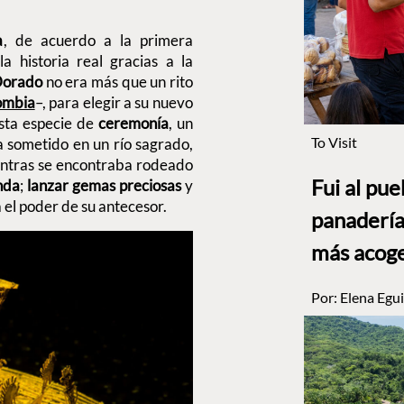
a
, de acuerdo a la primera
a historia real gracias a la
Dorado
no era más que un rito
ombia
–, para elegir a su nuevo
esta especie de
ceremonía
, un
To Visit
ra sometido en un río sagrado,
entras se encontraba rodeado
Fui al pu
nda
;
lanzar gemas preciosas
y
a el poder de su antecesor.
panadería
más acog
Por:
Elena Egui