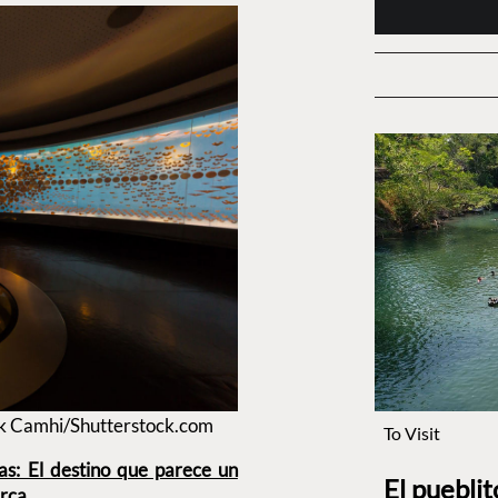
ck Camhi/Shutterstock.com
To Visit
s: El destino que parece un
El puebli
erca