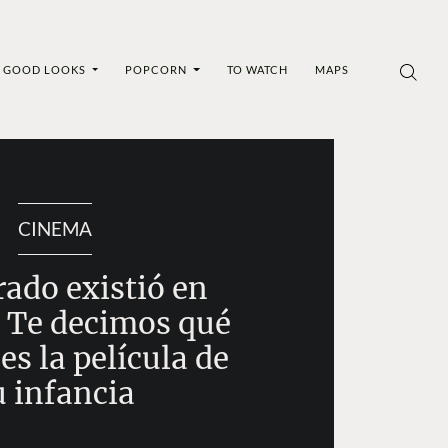
GOOD LOOKS
POPCORN
TO WATCH
MAPS
CINEMA
rado existió en
 Te decimos qué
 es la película de
u infancia