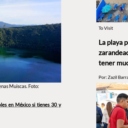
To Visit
La playa 
zarandead
tener muc
Por:
Zazil Barr
enas Muiscas. Foto:
les en México si tienes 30 y