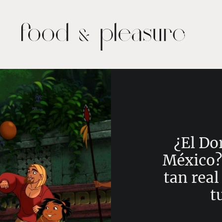
¿El Do
México?
tan real
t