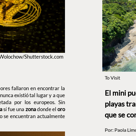
s Wolochow/Shutterstock.com
To Visit
ores fallaron en encontrar la
El mini p
unca existió tal lugar y a que
etada por los europeos. Sin
playas tr
a
sí fue una
zona
donde el
oro
que se co
so se encuentran actualmente
Por:
Paola Lim