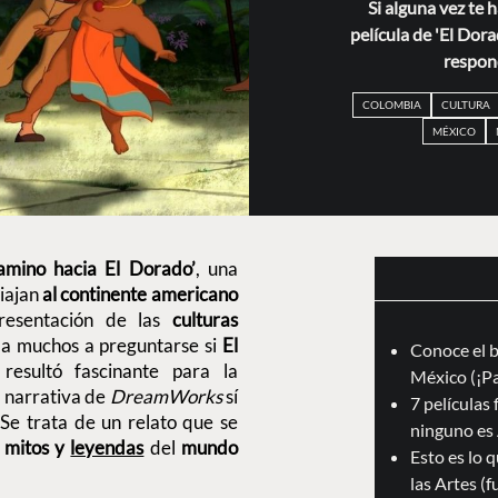
Si alguna vez te h
película de 'El Dor
respon
COLOMBIA
CULTURA
MÉXICO
amino hacia El Dorado’
, una
iajan
al continente americano
resentación de las
culturas
 a muchos a preguntarse si
El
Conoce el b
resultó fascinante para la
México (¡Pa
a narrativa de
DreamWorks
sí
7 películas
.
Se trata de un relato que se
ninguno es
s
mitos y
leyendas
del
mundo
Esto es lo 
las Artes (