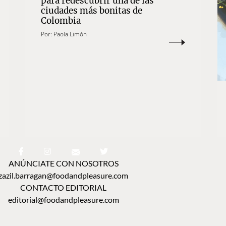
para redescubrir una de las
ciudades más bonitas de
Colombia
Por:
Paola Limón
ANÚNCIATE CON NOSOTROS
zazil.barragan@foodandpleasure.com
CONTACTO EDITORIAL
editorial@foodandpleasure.com