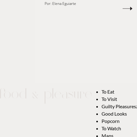
Por:
Elena Eguiarte
To Eat
To Visit
Guilty Pleasures
Good Looks
Popcorn
To Watch
Maps