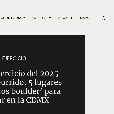
GOOD LOOKS
POPCORN
TO WATCH
MAPS
EJERCICIO
jercicio del 2025
urrido: 5 lugares
os boulder’ para
ar en la CDMX