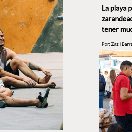
La playa 
zarandead
tener muc
Por:
Zazil Barr