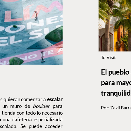
To Visit
El pueblo
para mayo
tranquili
nes quieran comenzar a
escalar
on un muro de
boulder
para
Por:
Zazil Barr
 tienda con todo lo necesario
 una cafetería especializada
escalada. Se puede acceder