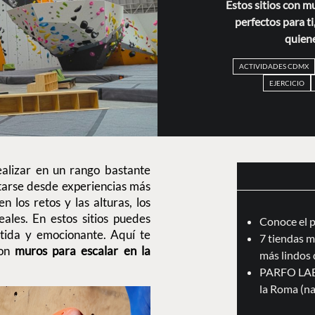
Estos sitios con m
perfectos para ti
quiene
ACTIVIDADES CDMX
EJERCICIO
ealizar en un rango bastante
itarse desde experiencias más
n los retos y las alturas, los
ales. En estos sitios puedes
Conoce el 
rtida y emocionante. Aquí te
7 tiendas m
con
muros para escalar en la
más lindos 
PARFO LAB:
la Roma (na