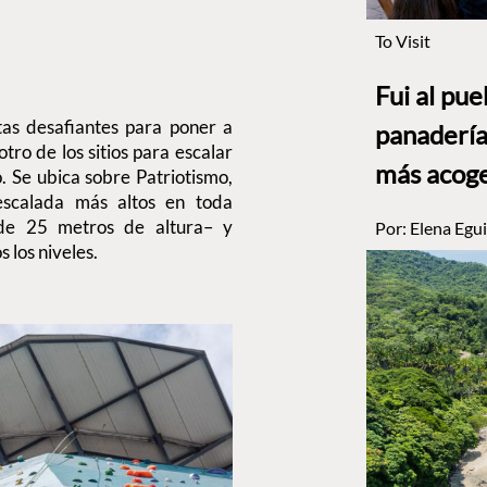
To Visit
Fui al pu
tas desafiantes para poner a
panadería
otro de los sitios para escalar
más acog
 Se ubica sobre Patriotismo,
scalada más altos en toda
 de 25 metros de altura– y
Por:
Elena Egui
 los niveles.