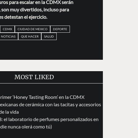
uros para escalar en la CDMX serán
, son muy divertidos, incluso para
s detestan el ejercicio.
CDMX
CIUDAD DE MEXICO
DEPORTE
NOTICIAS
QUE HACER
SALUD
MOST LIKED
primer ‘Honey Tasting Room’ en la CDMX
exicanas de cerámica con las tacitas y accesorios
de la vida
 el laboratorio de perfumes personalizados en
die nunca olerá como tú)