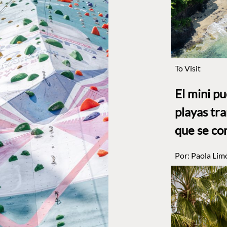
To Visit
El mini p
playas tr
que se co
Por:
Paola Lim