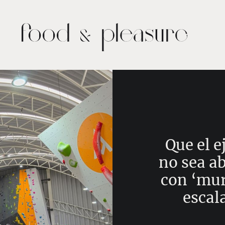
Que el e
no sea ab
con ‘mur
escal