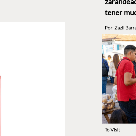
zarandead
tener muc
Por:
Zazil Barr
To Visit