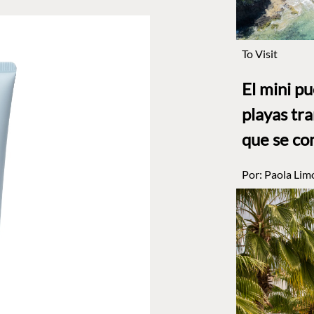
To Visit
El mini p
playas tr
que se co
Por:
Paola Lim