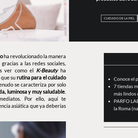
CUIDADO DE LA PIEL
o
ha revolucionado la manera
gracias a las redes sociales,
s ver como el
K-Beauty
ha
Y que su
rutina para el cuidado
Conoce el 
enudo se caracteriza por solo
7 tiendas m
ada, luminosa y muy saludable
.
más lindos 
mediatos. Por ello, aquí te
PARFO LAB:
ncia asiática que ya deberías
la Roma (na