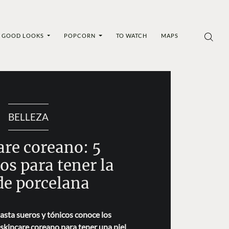
GOOD LOOKS
POPCORN
TO WATCH
MAPS
BELLEZA
are coreano: 5
os para tener la
 de porcelana
sta sueros y tónicos conoce los
 skincare coreano para tener una piel