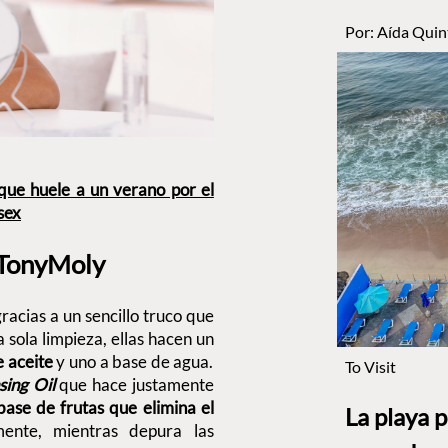
Por:
Aída Quin
que huele a un verano por el
sex
, TonyMoly
racias a un sencillo truco que
 sola limpieza, ellas hacen un
 aceite
y uno a base de agua.
To Visit
sing Oil
que hace justamente
base de frutas que elimina el
La playa 
ente, mientras depura las