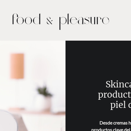
Skinc
product
piel
Desde cremas ha
productos clave del