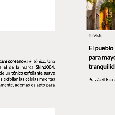
To Visit
El pueblo
para mayo
care
coreano
es el tónico. Uno
tranquili
 es el de la marca
Skin1004
,
 de un
tónico exfoliante suave
s exfoliar las células muertas
Por:
Zazil Barr
riamente, además es apto para