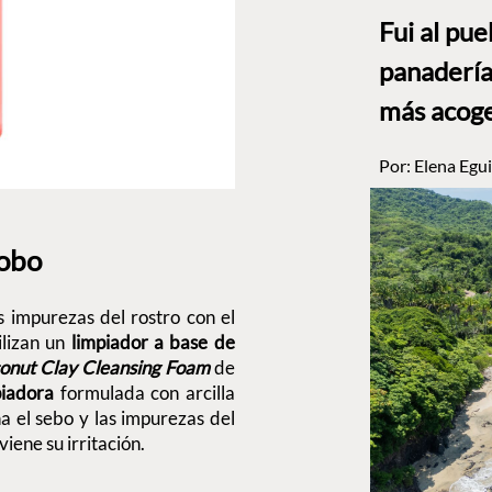
Fui al pu
panadería
más acog
Por:
Elena Egui
cobo
s impurezas del rostro con el
ilizan un
limpiador a base de
onut Clay Cleansing Foam
de
piadora
formulada con arcilla
ina el sebo y las impurezas del
viene su irritación.