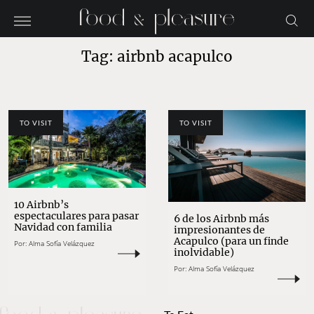
Tag: airbnb acapulco
TO VISIT
TO VISIT
10 Airbnb’s
espectaculares para pasar
6 de los Airbnb más
Navidad con familia
impresionantes de
Acapulco (para un finde
Por:
Alma Sofía Velázquez
inolvidable)
Por:
Alma Sofía Velázquez