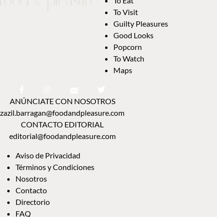
To Eat
To Visit
Guilty Pleasures
Good Looks
Popcorn
To Watch
Maps
ANÚNCIATE CON NOSOTROS
zazil.barragan@foodandpleasure.com
CONTACTO EDITORIAL
editorial@foodandpleasure.com
Aviso de Privacidad
Términos y Condiciones
Nosotros
Contacto
Directorio
FAQ