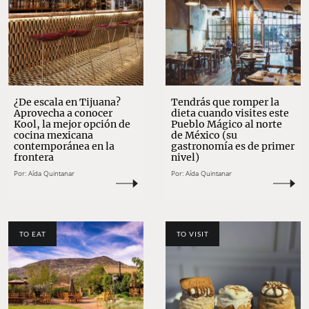
¿De escala en Tijuana?
Tendrás que romper la
Aprovecha a conocer
dieta cuando visites este
Kool, la mejor opción de
Pueblo Mágico al norte
cocina mexicana
de México (su
contemporánea en la
gastronomía es de primer
frontera
nivel)
Por:
Aída Quintanar
Por:
Aída Quintanar
TO EAT
TO VISIT