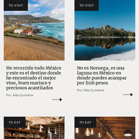
TO VISIT
TO VISIT
He recorrido todo México
No es Noruega, es una
y este es el destino donde
laguna en México en
he encontrado el mejor
donde puedes acampar
vino, buen marisco y
por $116 pesos
preciosos acantilados
Por:
Aída Quintanar
Por:
Aída Quintanar
TO EAT
TO EAT