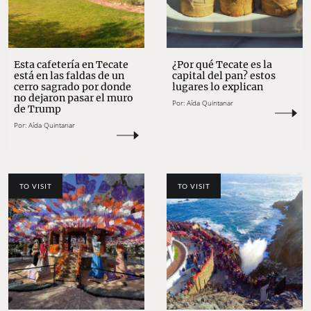
Esta cafetería en Tecate
¿Por qué Tecate es la
está en las faldas de un
capital del pan? estos
cerro sagrado por donde
lugares lo explican
no dejaron pasar el muro
Por:
Aída Quintanar
de Trump
Por:
Aída Quintanar
TO VISIT
TO VISIT