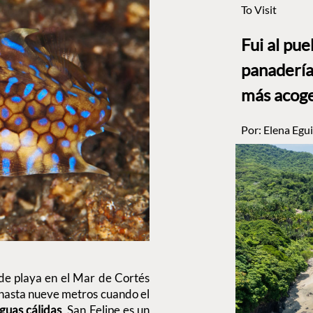
To Visit
Fui al pu
panadería
más acog
Por:
Elena Egui
 de playa en el Mar de Cortés
hasta nueve metros cuando el
guas cálidas
, San Felipe es un