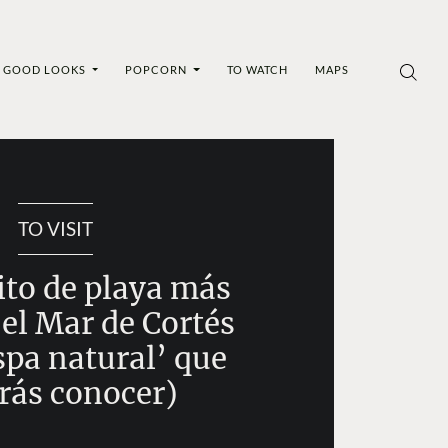
GOOD LOOKS
POPCORN
TO WATCH
MAPS
TO VISIT
ito de playa más
 el Mar de Cortés
spa natural’ que
rás conocer)