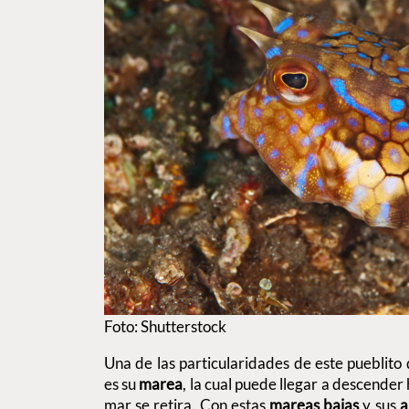
Foto: Shutterstock
Una de las particularidades de este pueblito
es su
marea
, la cual puede llegar a
descender 
mar se retira. Con estas
mareas bajas
y sus
a