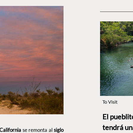
To Visit
El puebli
tendrá un
California
se remonta al
siglo