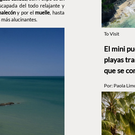
capada del todo relajante y
alecón
y por el
muelle
, hasta
 más alucinantes.
To Visit
El mini p
playas tr
que se co
Por:
Paola Lim