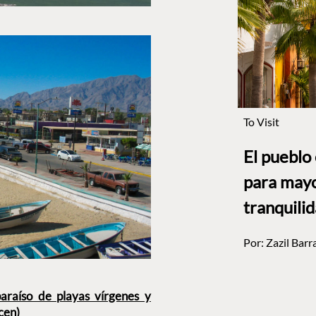
To Visit
El pueblo
para mayo
tranquili
Por:
Zazil Barr
araíso de playas vírgenes y
cen)