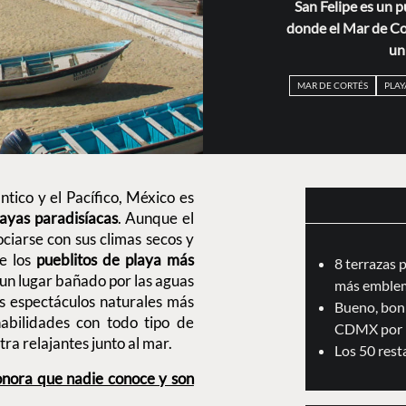
San Felipe es un p
donde el Mar de Cor
un
MAR DE CORTÉS
PLAY
ntico y el Pacífico, México es
layas paradisíacas
. Aunque el
ociarse con sus climas secos y
de los
pueblitos de playa más
8 terrazas 
 un lugar bañado por las aguas
más emblem
s espectáculos naturales más
Bueno, boni
abilidades con todo tipo de
CDMX por 
tra relajantes junto al mar.
Los 50 res
onora que nadie conoce y son