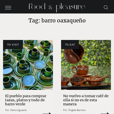
Tag: barro oaxaqueño
TO VISIT
TO EAT
El pueblo para comprar
No vuelvo a tomar café de
tazas, platos y todo de
olla si no es de esta
barro verde
manera
Por:
Elena Eguiarte
Por:
Ángela Barreiro