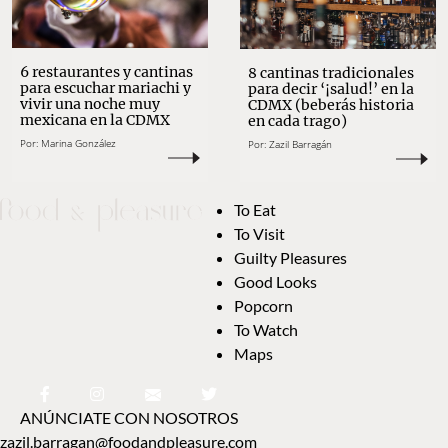
6 restaurantes y cantinas
8 cantinas tradicionales
para escuchar mariachi y
para decir ‘¡salud!’ en la
vivir una noche muy
CDMX (beberás historia
mexicana en la CDMX
en cada trago)
Por:
Marina González
Por:
Zazil Barragán
To Eat
To Visit
Guilty Pleasures
Good Looks
Popcorn
To Watch
Maps
ANÚNCIATE CON NOSOTROS
zazil.barragan@foodandpleasure.com