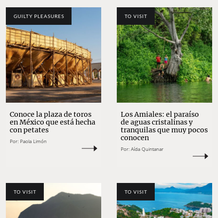
GUILTY PLEASURES
TO VISIT
Conoce la plaza de toros
Los Amiales: el paraíso
en México que está hecha
de aguas cristalinas y
con petates
tranquilas que muy pocos
conocen
Por:
Paola Limón
Por:
Aída Quintanar
TO VISIT
TO VISIT