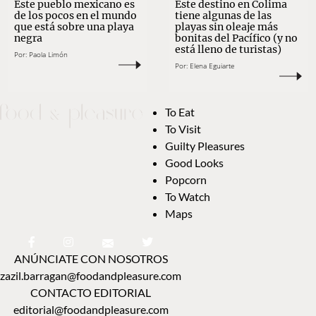
Este pueblo mexicano es
Este destino en Colima
de los pocos en el mundo
tiene algunas de las
que está sobre una playa
playas sin oleaje más
negra
bonitas del Pacífico (y no
está lleno de turistas)
Por:
Paola Limón
Por:
Elena Eguiarte
To Eat
To Visit
Guilty Pleasures
Good Looks
Popcorn
To Watch
Maps
ANÚNCIATE CON NOSOTROS
zazil.barragan@foodandpleasure.com
CONTACTO EDITORIAL
editorial@foodandpleasure.com