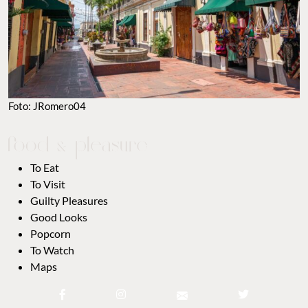
Foto: JRomero04
To Eat
To Visit
Guilty Pleasures
Good Looks
Popcorn
To Watch
Maps