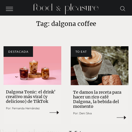
Tag: dalgona coffee
DESTACADA
TO EAT
Dalgona Tonic: el drink’
Te damos la receta para
creativo más viral (y
hacer un rico café
delicioso) de TikTok
Dalgona, la bebida del
momento
Por:
Fernanda Hernández
Por:
Deni Silva