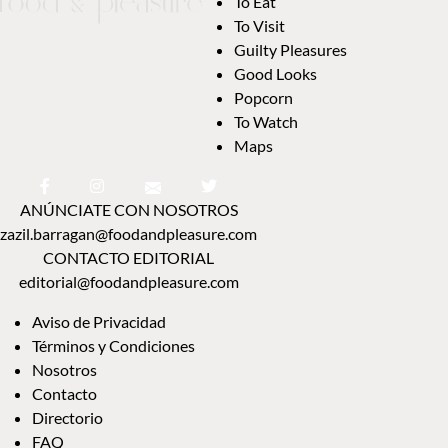
To Eat
To Visit
Guilty Pleasures
Good Looks
Popcorn
To Watch
Maps
ANÚNCIATE CON NOSOTROS
zazil.barragan@foodandpleasure.com
CONTACTO EDITORIAL
editorial@foodandpleasure.com
Aviso de Privacidad
Términos y Condiciones
Nosotros
Contacto
Directorio
FAQ