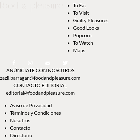
To Eat
To Visit
Guilty Pleasures
Good Looks
Popcorn
To Watch
Maps
ANÚNCIATE CON NOSOTROS
zazil.barragan@foodandpleasure.com
CONTACTO EDITORIAL
editorial@foodandpleasure.com
Aviso de Privacidad
Términos y Condiciones
Nosotros
Contacto
Directorio