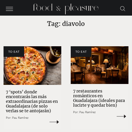
Tag: diavolo
TO EAT
TO EAT
7 restaurantes
7 ‘spots’ donde
románticos en
encontrarás las más
Guadalajara (ideales para
extraordinarias pizzas en
lucirte y quedar bien)
Guadalajara (de solo
verlas se te antojarán)
Por:
Pau Ramírez
Por:
Pau Ramírez