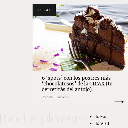
TO EAT
6 ‘spots’ con los postres más
‘chocolatosos’ de la CDMX (te
derretirás del antojo)
Por:
Pau Ramírez
To Eat
To Visit