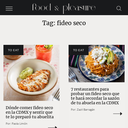
Tag: fideo seco
TO EAT
TO EAT
7 restaurantes para
probar un fideo seco que
te hará recordar la sazón
de tu abuela en la CDMX
Dónde comer fideo seco
Por:
Zazil Barragán
en la CDMX y sentir que
te lo preparó tu abuelita
Por:
Paola Limón