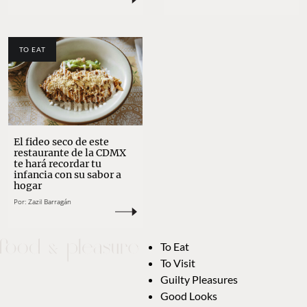
TO EAT
El fideo seco de este
restaurante de la CDMX
te hará recordar tu
infancia con su sabor a
hogar
Por:
Zazil Barragán
To Eat
To Visit
Guilty Pleasures
Good Looks