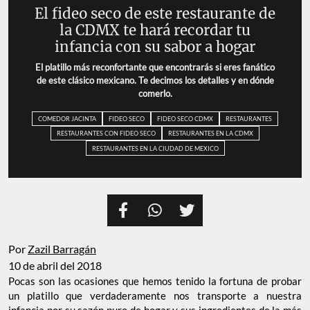
El fideo seco de este restaurante de
la CDMX te hará recordar tu
infancia con su sabor a hogar
El platillo más reconfortante que encontrarás si eres fanático
de este clásico mexicano. Te decimos los detalles y en dónde
comerlo.
COMEDOR JACINTA
FIDEO SECO
FIDEO SECO CDMX
RESTAURANTES
RESTAURANTES CON FIDEO SECO
RESTAURANTES EN LA CDMX
RESTAURANTES EN LA CIUDAD DE MEXICO
Por
Zazil Barragán
10 de abril del 2018
Pocas son las ocasiones que hemos tenido la fortuna de probar
un platillo que verdaderamente nos transporte a nuestra
infancia por su sazón puro de hogar y sus ingredientes de la más