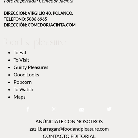
Foto de portada: Comedor Jacinta
DIRECCIÓN: VIRGILIO 40, POLANCO.
TELÉFONO:
5086 6965
DIRECCIÓN:
COMEDORJACINTA.COM
To Eat
To Visit
Guilty Pleasures
Good Looks
Popcorn
To Watch
Maps
ANÚNCIATE CON NOSOTROS
zazil.barragan@foodandpleasure.com
CONTACTO EDITORIAL