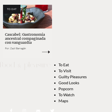
TO EAT
Cascabel: Gastronomía
ancestral compaginada
con vanguardia
Por:
Zazil Barragán
To Eat
To Visit
Guilty Pleasures
Good Looks
Popcorn
To Watch
Maps