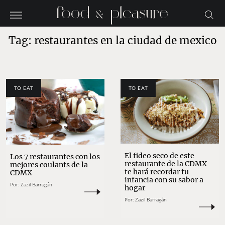
Tag: restaurantes en la ciudad de mexico
TO EAT
TO EAT
El fideo seco de este
Los 7 restaurantes con los
restaurante de la CDMX
mejores coulants de la
te hará recordar tu
CDMX
infancia con su sabor a
Por:
Zazil Barragán
hogar
Por:
Zazil Barragán