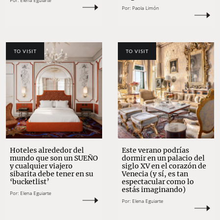
Por:
Elena Eguiarte
Por:
Paola Limón
TO VISIT
TO VISIT
Hoteles alrededor del
Este verano podrías
mundo que son un SUEÑO
dormir en un palacio del
y cualquier viajero
siglo XV en el corazón de
sibarita debe tener en su
Venecia (y sí, es tan
‘bucketlist’
espectacular como lo
estás imaginando)
Por:
Elena Eguiarte
Por:
Elena Eguiarte