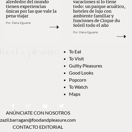
alrededor del mundo
vacaciones sí lo tiene
tienen experiencias
todo: un parque acuático,
únicas por las que vale la
hoteles de lujo con
pena viajar
ambiente familiar y
funciones de Cirque du
Por:
Elena Eguiarte
Soleil todo el año
Por:
Elena Eguiarte
To Eat
To Visit
Guilty Pleasures
Good Looks
Popcorn
To Watch
Maps
ANÚNCIATE CON NOSOTROS
zazil.barragan@foodandpleasure.com
CONTACTO EDITORIAL